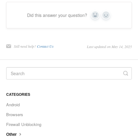
Did this answer your question?
Yes
No
Still need help?
Contact Us
Last updated on May 14, 2025
CATEGORIES
Android
Browsers
Firewall Unblocking
Other